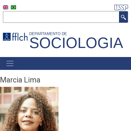
Pular
para
Buscar
o
conteúdo
DEPARTAMENTO DE
principal
SOCIOLOGIA
NAVEGAÇÃO
PRINCIPAL
Marcia Lima