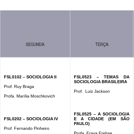
SEGUNDA
TERÇA
FSL0102 – SOCIOLOGIA II
FSL0523 – TEMAS DA 
SOCIOLOGIA BRASILEIRA
Prof. Ruy Braga
Prof.  Luiz Jackson
Profa. Marília Moschkovich
FSL0525 – A SOCIOLOGIA 
FSL0202 – SOCIOLOGIA IV
E A CIDADE (EM SÃO 
PAULO)
Prof. Fernando Pinheiro
Profa. Fraya Frehse