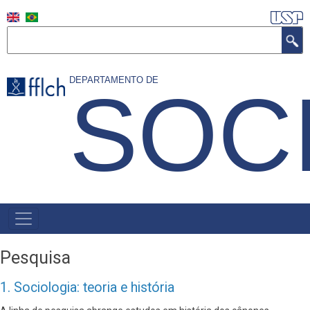
Pular
para
Buscar
o
conteúdo
DEPARTAMENTO DE
SOC
principal
NAVEGAÇÃO
PRINCIPAL
Pesquisa
1. Sociologia: teoria e história