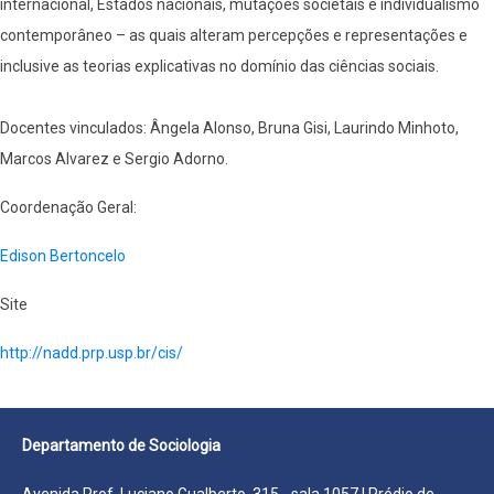
internacional, Estados nacionais, mutações societais e individualismo
contemporâneo – as quais alteram percepções e representações e
inclusive as teorias explicativas no domínio das ciências sociais.
Docentes vinculados: Ângela Alonso, Bruna Gisi, Laurindo Minhoto,
Marcos Alvarez e Sergio Adorno.
Coordenação Geral:
Edison Bertoncelo
Site
http://nadd.prp.usp.br/cis/
Departamento de Sociologia
Avenida Prof. Luciano Gualberto, 315 - sala 1057 | Prédio de