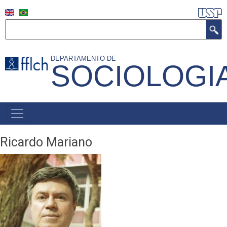
Pular
para
Buscar
o
conteúdo
DEPARTAMENTO DE
SOCIOLOGI
principal
NAVEGAÇÃO
PRINCIPAL
Ricardo Mariano