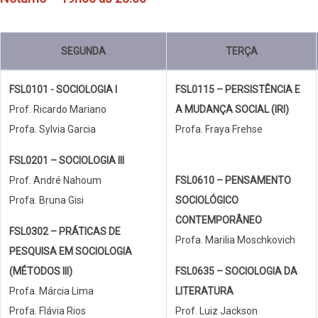
SEGUNDA
TERÇA
FSL0101 - SOCIOLOGIA I
FSL0115 – PERSISTÊNCIA E
Prof. Ricardo Mariano
A MUDANÇA SOCIAL (IRI)
Profa. Sylvia Garcia
Profa. Fraya Frehse
FSL0201 – SOCIOLOGIA III
Prof. André Nahoum
FSL0610 – PENSAMENTO
Profa. Bruna Gisi
SOCIOLÓGICO
CONTEMPORÂNEO
FSL0302 – PRÁTICAS DE
Profa. Marilia Moschkovich
PESQUISA EM SOCIOLOGIA
(MÉTODOS III)
FSL0635 – SOCIOLOGIA DA
Profa. Márcia Lima
LITERATURA
Profa. Flávia Rios
Prof. Luiz Jackson