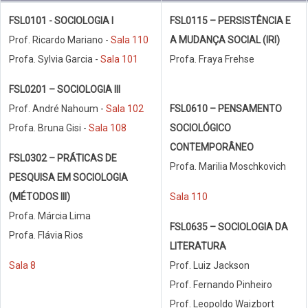
FSL0101 - SOCIOLOGIA I
FSL0115 – PERSISTÊNCIA E
Prof. Ricardo Mariano -
Sala 110
A MUDANÇA SOCIAL (IRI)
Profa. Sylvia Garcia -
Sala 101
Profa. Fraya Frehse
FSL0201 – SOCIOLOGIA III
Prof. André Nahoum -
Sala 102
FSL0610 – PENSAMENTO
Profa. Bruna Gisi -
Sala 108
SOCIOLÓGICO
CONTEMPORÂNEO
FSL0302 – PRÁTICAS DE
Profa. Marilia Moschkovich
PESQUISA EM SOCIOLOGIA
(MÉTODOS III)
Sala 110
Profa. Márcia Lima
FSL0635 – SOCIOLOGIA DA
Profa. Flávia Rios
LITERATURA
Sala 8
Prof. Luiz Jackson
Prof. Fernando Pinheiro
Prof. Leopoldo Waizbort