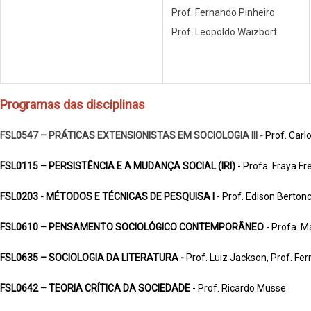
Prof. Fernando Pinheiro
Prof. Leopoldo Waizbort
Programas das disciplinas
FSL0547 – PRÁTICAS EXTENSIONISTAS EM SOCIOLOGIA III -
Prof. Carl
FSL0115 – PERSISTÊNCIA E A MUDANÇA SOCIAL (IRI)
-
Profa. Fraya Fr
FSL0203 - MÉTODOS E TÉCNICAS DE PESQUISA I
-
Prof. Edison Berton
FSL0610 – PENSAMENTO SOCIOLÓGICO CONTEMPORÂNEO
-
Profa. M
FSL0635 – SOCIOLOGIA DA LITERATURA -
Prof. Luiz Jackson, Prof. Fe
FSL0642 – TEORIA CRÍTICA DA SOCIEDADE
- Prof. Ricardo Musse