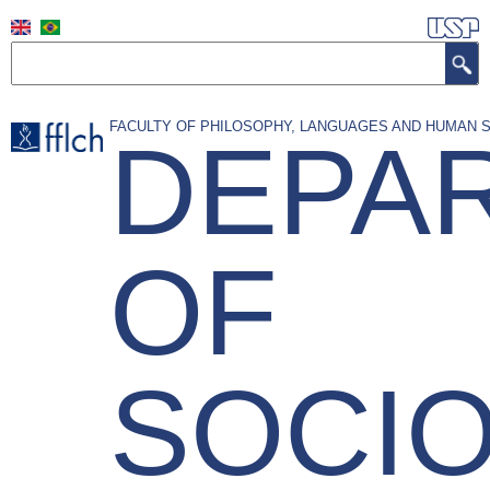
Skip
to
Search
main
content
FACULTY OF PHILOSOPHY, LANGUAGES AND HUMAN 
DEPA
OF
SOCI