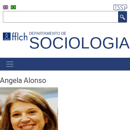
Pular
para
Buscar
o
conteúdo
DEPARTAMENTO DE
SOCIOLOGIA
principal
NAVEGAÇÃO
PRINCIPAL
Angela Alonso