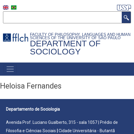
Skip
to
Search
main
content
FACULTY OF PHILOSOPHY, LANGUAGES AND HUMAN
SCIENCES OF THE UNIVERSITY OF SÃO PAULO
DEPARTMENT OF
SOCIOLOGY
NAVEGAÇÃO
PRINCIPAL
Heloisa Fernandes
Departamento de Sociologia
Avenida Prof. Luciano Gualberto, 315 - sala 1057 | Prédio de
Filosofia e Ciências Sociais
|
Cidade Universitária - Butantã